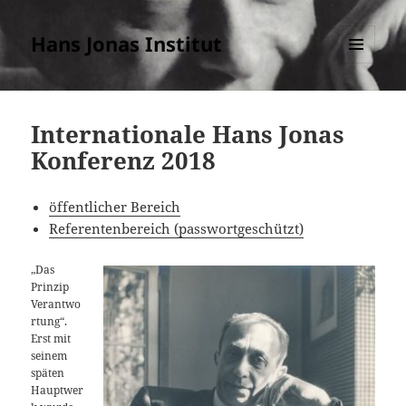
Hans Jonas Institut
MENÜ
UND
WIDGETS
Internationale Hans Jonas
Konferenz 2018
öffentlicher Bereich
Referentenbereich (passwortgeschützt)
„Das
Prinzip
Verantwo
rtung“.
Erst mit
seinem
späten
Hauptwer