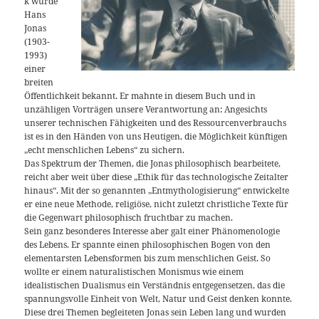
k wurde
Hans
Jonas
(1903-
1993)
einer
breiten
Öffentlichkeit bekannt. Er mahnte in diesem Buch und in
unzähligen Vorträgen unsere Verantwortung an: Angesichts
unserer technischen Fähigkeiten und des Ressourcenverbrauchs
ist es in den Händen von uns Heutigen, die Möglichkeit künftigen
„echt menschlichen Lebens“ zu sichern.
Das Spektrum der Themen, die Jonas philosophisch bearbeitete,
reicht aber weit über diese „Ethik für das technologische Zeitalter
hinaus“. Mit der so genannten „Entmythologisierung“ entwickelte
er eine neue Methode, religiöse, nicht zuletzt christliche Texte für
die Gegenwart philosophisch fruchtbar zu machen.
Sein ganz besonderes Interesse aber galt einer Phänomenologie
des Lebens. Er spannte einen philosophischen Bogen von den
elementarsten Lebensformen bis zum menschlichen Geist. So
wollte er einem naturalistischen Monismus wie einem
idealistischen Dualismus ein Verständnis entgegensetzen, das die
spannungsvolle Einheit von Welt, Natur und Geist denken konnte.
Diese drei Themen begleiteten Jonas sein Leben lang und wurden