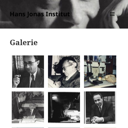
Hans Jonas Institut
MENÜ
UND
WIDGETS
Galerie