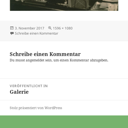
Veröffentlicht
Originalgröße
3. November 2017
1596 × 1080
am
zu Abb 11 HJ 24-3-22
Schreibe einen Kommentar
Schreibe einen Kommentar
Du musst
angemeldet
sein, um einen Kommentar abzugeben.
Beitragsnavigation
VERÖFFENTLICHT IN
Galerie
Stolz präsentiert von WordPress