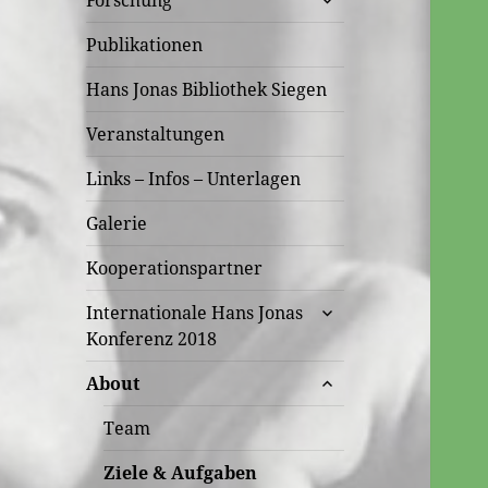
Forschung
öffnen
Publikationen
Hans Jonas Bibliothek Siegen
Veranstaltungen
Links – Infos – Unterlagen
Galerie
Kooperationspartner
untermenü
Internationale Hans Jonas
öffnen
Konferenz 2018
untermenü
About
öffnen
Team
Ziele & Aufgaben