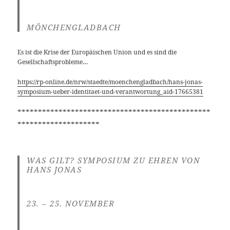
MÖNCHENGLADBACH
Es ist die Krise der Europäischen Union und es sind die
Gesellschaftsprobleme…
https://rp-online.de/nrw/staedte/moenchengladbach/hans-jonas-
symposium-ueber-identitaet-und-verantwortung_aid-17665381
***********************************************
********************
WAS GILT? SYMPOSIUM ZU EHREN VON
HANS JONAS
23. – 25. NOVEMBER