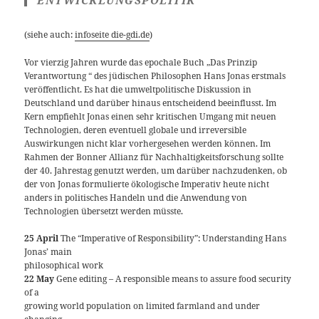
ENTWICKLUNGSPOLITIK
(siehe auch:
infoseite die-gdi.de
)
Vor vierzig Jahren wurde das epochale Buch „Das Prinzip
Verantwortung “ des jüdischen Philosophen Hans Jonas erstmals
veröffentlicht. Es hat die umweltpolitische Diskussion in
Deutschland und darüber hinaus entscheidend beeinflusst. Im
Kern empfiehlt Jonas einen sehr kritischen Umgang mit neuen
Technologien, deren eventuell globale und irreversible
Auswirkungen nicht klar vorhergesehen werden können. Im
Rahmen der Bonner Allianz für Nachhaltigkeitsforschung sollte
der 40. Jahrestag genutzt werden, um darüber nachzudenken, ob
der von Jonas formulierte ökologische Imperativ heute nicht
anders in politisches Handeln und die Anwendung von
Technologien übersetzt werden müsste.
25 April
The “Imperative of Responsibility”: Understanding Hans
Jonas’ main
philosophical work
22 May
Gene editing – A responsible means to assure food security
of a
growing world population on limited farmland and under