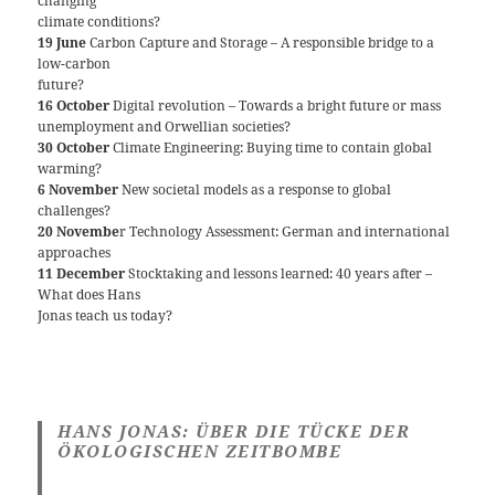
changing
climate conditions?
19 June
Carbon Capture and Storage – A responsible bridge to a
low-carbon
future?
16 October
Digital revolution – Towards a bright future or mass
unemployment and Orwellian societies?
30 October
Climate Engineering: Buying time to contain global
warming?
6 November
New societal models as a response to global
challenges?
20 Novembe
r Technology Assessment: German and international
approaches
11 December
Stocktaking and lessons learned: 40 years after –
What does Hans
Jonas teach us today?
HANS JONAS: ÜBER DIE TÜCKE DER
ÖKOLOGISCHEN ZEITBOMBE